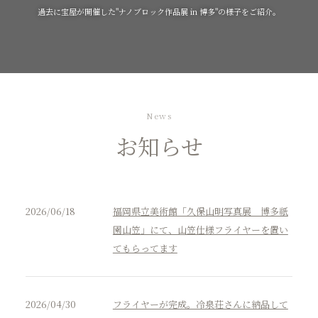
過去に宝屋が開催した"ナノブロック作品展 in 博多"の様子をご紹介。
News
お知らせ
2026/06/18
福岡県立美術館「久保山明写真展 博多祇
園山笠」にて、山笠仕様フライヤーを置い
てもらってます
2026/04/30
フライヤーが完成。冷泉荘さんに納品して