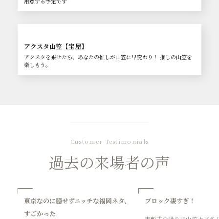
用意する予定です
アクスタ山笠【宝屋】
アクスタを乗せたら、あなたの推しが山笠に早変わり！ 推しの山笠を
楽しもう。
Customer Testimonials
過去の来場者の声
東京なのに臆せずニッチな福岡ネタ、
ブロック凄すぎ！
すごかった
表彰式の帰りに山笠ナビさ