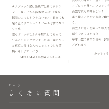
ノブロック展へ。ブロック
ナノブロック展は冷泉町出身のワタク
山笠写真も素晴らしい！
シ、山笠ナビさん(宝屋さん)の「博多・
誰も撮ることができない山
福岡の人にしかウケないモノ」目当て🐤
う。
廻り止めすごかった！ゴール寸前のワク
山笠ナビさんを撮った写真
ワク感
話もできてよかった
臆せずニッチなネタを展示してあって、
毎年山笠の貴重な情報 記
分かる分かると笑いましたが一緒に行っ
ございます！
た東京の母はなんのこっちゃでした笑
展示今日まで！ぜひ
みっちぇる
MELL MALL🥤🍟🍔メルモール
FAQ
よくある質問