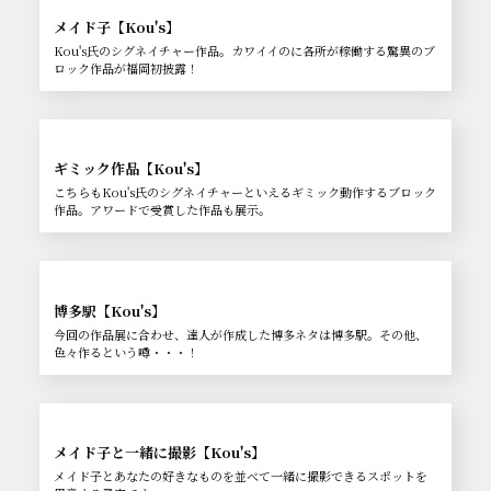
メイド子【Kou's】
Kou's氏のシグネイチャー作品。カワイイのに各所が稼働する驚異のブ
ロック作品が福岡初披露！
ギミック作品【Kou's】
こちらもKou's氏のシグネイチャーといえるギミック動作するブロック
作品。アワードで受賞した作品も展示。
博多駅【Kou's】
今回の作品展に合わせ、達人が作成した博多ネタは博多駅。その他、
色々作るという噂・・・！
メイド子と一緒に撮影【Kou's】
メイド子とあなたの好きなものを並べて一緒に撮影できるスポットを