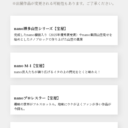
※出展作品が変更される可能性もあります。ご了承ください。
nano博多山笠シリーズ【宝屋】
完成したnano櫛田入り（2025年優秀賞受賞）やnano集団山笠見せを
始めとしたナノブロックで作り上げた山笠の風景
nano M-1【宝屋】
nano芸人たちが繰り広げるイタの上の閃光をとくと味わえ！
nanoプロレスラー【宝屋】
趣味の世界がフルスロットル。地味にウケがよくファンが多い作品が
今回も。